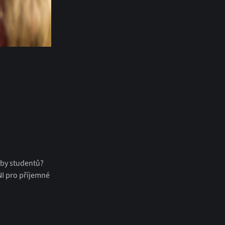
eby studentů?
I pro příjemné