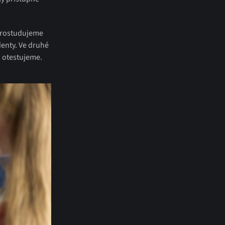
prostudujeme
denty. Ve druhé
h otestujeme.