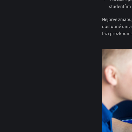
studentům 
Nejprve zmapuj
dostupné univer
fázi prozkoumá