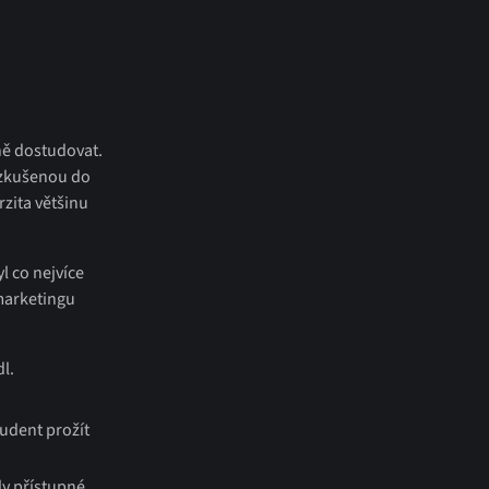
šně dostudovat.
a zkušenou do
zita většinu
l co nejvíce
 marketingu
l.
udent prožít
ly přístupné