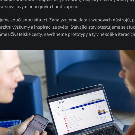
se smyslovým nebo jiným handicapem.
eme současnou situaci. Zanalyzujeme data z webových nástrojů, 
zitní výzkumy a inspiraci ze světa. Stávající stav otestujeme se stu
me uživatelské cesty, navrhneme prototypy a ty v několika iteracíc