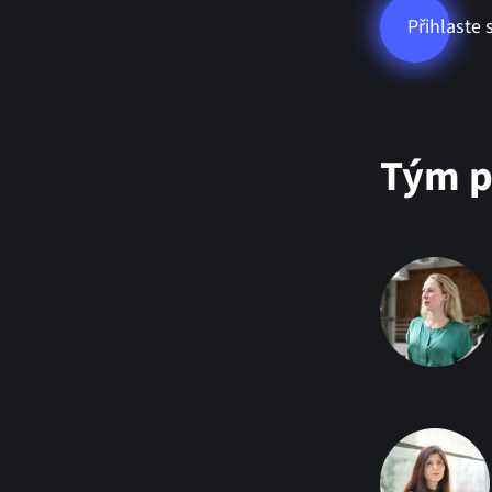
Přihlaste 
Tým p