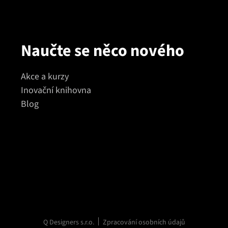
Naučte se něco nového
Akce a kurzy
Inovační knihovna
Blog
Q Designers s.r.o.
Zpracování osobních údajů