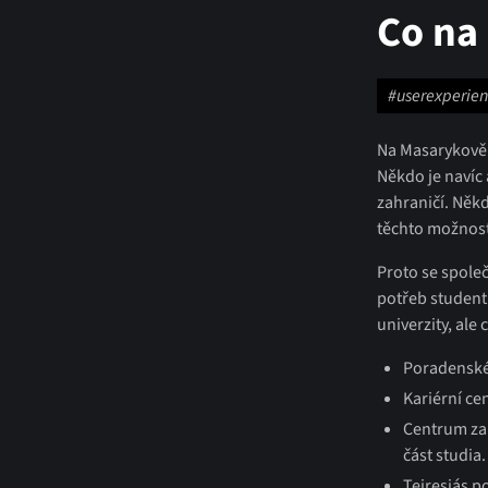
Co na
#userexperie
Na Masarykově u
Někdo je navíc 
zahraničí. Něk
těchto možností
Proto se spole
potřeb student
univerzity, ale 
Poradenské 
Kariérní ce
Centrum zah
část studia
Teiresiás p