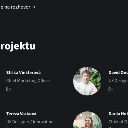
se na rozhovor
rojektu
Eliška Vinklerová
David On
Chief Marketing Officer
UX Design
Tereza Vacková
Dariia Ho
UX Designer / Innovation
Chief of O