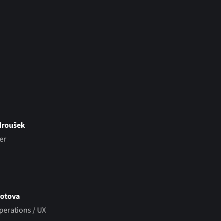
droušek
er
lotova
perations / UX