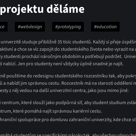
 projektu děláme
nce
#webdesign
#prototyping
#education
niverzitě studuje přibližně 35 tisíc studentů. Každý si přeje úspě
aktivní a chce se víc zapojit do studentského života nebo vyrazit n
dy studenti prochází náročným obdobím a potřebují podržet. Univer
 nabízí. Jen pro studenty není vždycky úplně snadné je najít.
čně pouštíme do redesignu studentského rozcestníku tak, aby pokry
ů a nabídl jim správnou cestu. Rozcestník má na starosti oddělení
cesty z něj vedou na další univerzitní centra, jako jsou mimo jiné:
centrum, které slouží jako podpůrná síť, aby student studium zvlád
ntrum, které pomáhá najít správnou kariérní cestu.
raniční spolupráce pro domluvu zahraniční univerzity, kde chce st
.
omáhá studentům se specifickými nároky tak, aby všechny obory by