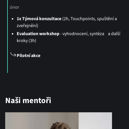
únor
1x Týmová konzultace
(2h, Touchpoints, spuštění a
zveřejnění)
Evaluation workshop
- vyhodnocení, syntéza a další
kroky (3h)
Pilotní akce
Naši mentoři