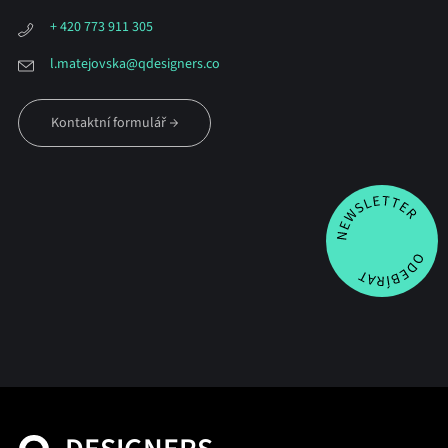
+ 420 773 911 305
l.matejovska@qdesigners.co
Kontaktní formulář