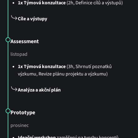
1x Týmová konzultace
(2h, Definice cílů a výstupů)
Cíle a výstupy
Assessment
listopad
1x Týmová konzultace
(3h, Shrnutí poznatků
výzkumu, Revize plánu projektu a výzkumu)
Analýza a akční plán
Prototype
prosinec
Ideační workshop
zaměřený na tvorbu konceptů