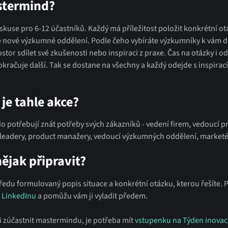
stermind?
kuse pro 6-12 účastníků. Každý má příležitost položit konkrétní o
e nové výzkumné oddělení. Podle čeho vybíráte výzkumníky k vám do
ostor sdílet své zkušenosti nebo inspiraci z praxe. Čas na otázky i o
kračuje další. Tak se dostane na všechny a každý odejde s inspirac
je tahle akce?
do potřebují znát potřeby svých zákazníků - vedení firem, vedoucí 
 leadery, product manažery, vedoucí výzkumných oddělení, marketé
ějak připravit?
ředu formulovaný popis situace a konkrétní otázku, kterou řešíte. 
a LinkedInu
a pomůžu vám ji vyladit předem.
i zúčastnit mastermindu, je potřeba mít
vstupenku na Týden inovac