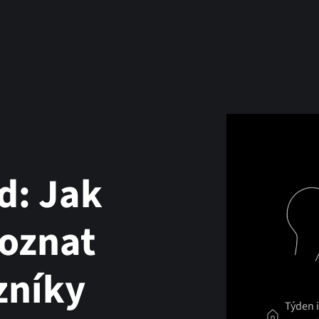
d: Jak
oznat
zníky
Týden 