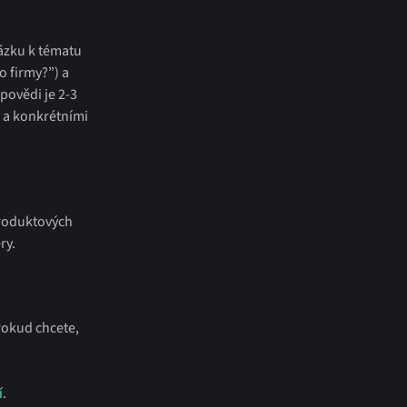
tázku k tématu
 firmy?”) a
dpovědi je 2-3
í a konkrétními
produktových
ry.
Pokud chcete,
í
.