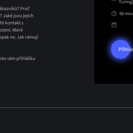
Turing
zákazníků? Proč
90 min 
? Jaké jsou jejich
ybí kontakt s
statní. Které
opak ne. Jak rámují
Přihlá
oto vám přihlášku