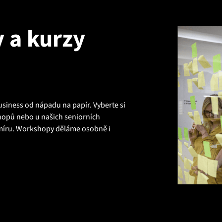
 a kurzy
siness od nápadu na papír. Vyberte si
hopů nebo u našich seniorních
míru. Workshopy děláme osobně i