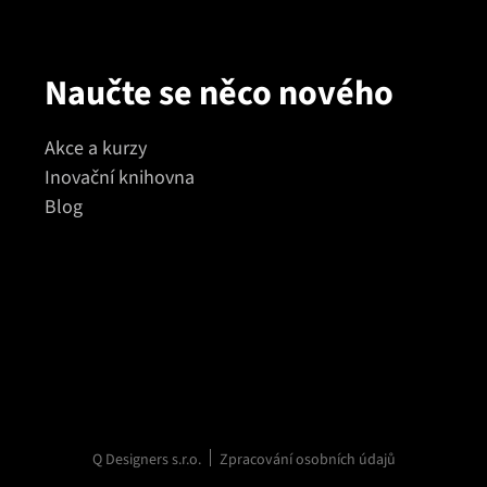
Naučte se něco nového
Akce a kurzy
Inovační knihovna
Blog
Q Designers s.r.o.
Zpracování osobních údajů