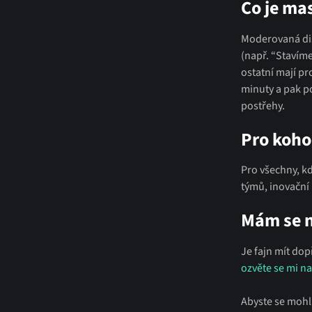
Co je ma
Moderovaná dis
(např. “Stavím
ostatní mají pr
minuty a pak po
postřehy.
Pro koho 
Pro všechny, k
týmů, inovační
Mám se n
Je fajn mít dop
ozvěte se mi n
Abyste se mohl