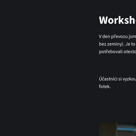
Worksho
V den převozu jsm
bez zeminy). Je to
potřebovali otesto
Účastníci si vyzko
fotek.