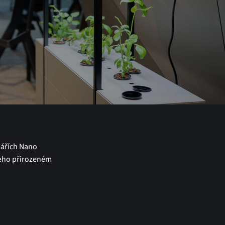
lářích Nano
jeho přirozeném