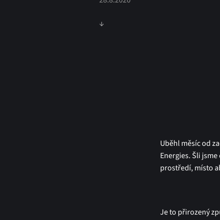
28.8.2020
↓
Uběhl měsíc od za
Energies. Šli jsm
prostředí, místo a
Je to přirozený zp