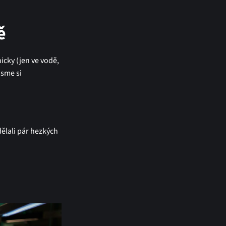
ě
cky (jen ve vodě,
jsme si
dělali pár hezkých