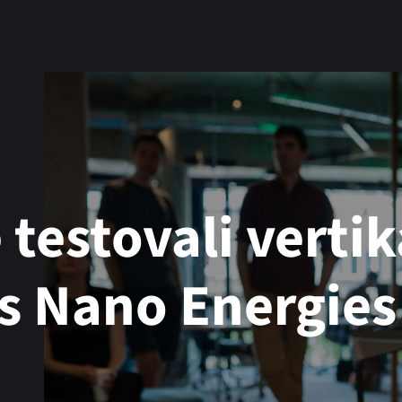
 testovali vertik
s Nano Energies