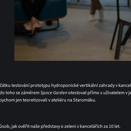
čátku testování prototypu hydroponické vertikální zahrady v kance
e do toho se záměrem
Space Garden
otestovat přímo s uživatelem v 
bychom jen teoretizovali v ateliéru na Staromáku.
ůsob, jak ověřit naše představy o zeleni v kancelářích za 10 let.