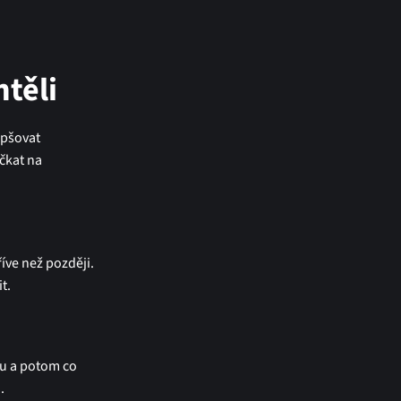
htěli
epšovat
čkat na
íve než později.
t.
éru a potom co
.