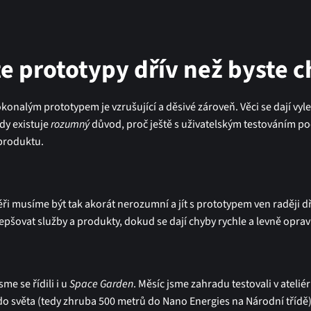
e prototypy dřív než byste c
okonalým prototypem je vzrušující a děsivé zároveň. Věci se dají vyl
dy existuje
rozumný
důvod, proč ještě s uživatelským testováním po
 produktu.
ři musíme být tak akorát nerozumní a jít s prototypem ven raději dř
pšovat služby a produkty, dokud se dají chyby rychle a levně opravi
me se řídili i u
Space Garden
. Měsíc jsme zahradu testovali v ateli
i do světa (tedy zhruba 500 metrů do Nano Energies na Národní třídě)