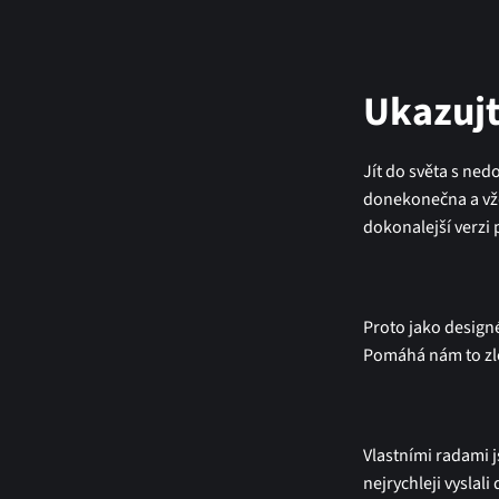
Ukazujt
Jít do světa s ned
donekonečna a vž
dokonalejší verzi
Proto jako designé
Pomáhá nám to zle
Vlastními radami js
nejrychleji vyslal