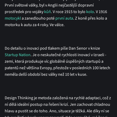
První světové války, byl v Anglii nejčastější dopravní
prostředek pro vojáky
kůň
. V roce 1915 to bylo
kolo
. V 1916
motocykl
a zanedlouho poté
první auta
. Z koně přes kolo a
motorku k autu za 4 roky. Ve válce.
Do detailu o inovaci pod tlakem píše Dan Senor v knize
Startup Nation
. Je o neskutečné rychlosti inovací v Izraeli -
zemi, která produkuje víc globálně úspěšných startupů a
patentů než většina Evropy, přestože v posledních 100 letech
neměla delší období bez války než 10 let v kuse.
Design Thinking je metoda založená na rychlé adaptaci, což z
ní dělá ideální postup na řešení krizí. Jen zachovat chladnou
hlavu a pustit se do toho. Ano, situace je těžká. Ale díky ní se