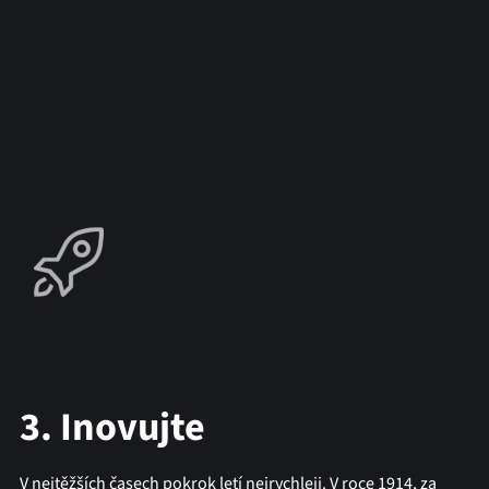
3. Inovujte
V nejtěžších časech pokrok letí nejrychleji. V roce 1914, za