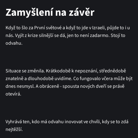
Zamyšlení na závěr
Když to šlo za První světové a když to jde v Izraeli, půjde to i u
nás. Vyjít z krize silnější se dá, jen to není zadarmo. Stojí to
odvahu.
Situace se změnila. Krátkodobě k nepoznání, střednědobě
znatelně a dlouhodobě uvidíme. Co fungovalo včera může být
dnes nesmysl. A obráceně - spousta nových dveří se právě
otevírá.
Vyhrává ten, kdo má odvahu inovovat ve chvíli, kdy se to zdá
nejtěžší.