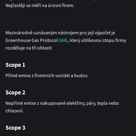
Nejčastěji se měří na úrovni firem.
Mezinárodně uznávaným nástrojem pro její výpočet je
Greenhouse Gas Protocol
GHG
, který uhlíkovou stopu firmy
rozděluje na tři oblasti:
Scope 1
Přímé emise
z firemních vozidel a budov.
Scope 2
Nepřímé emise z
nakupované elektřiny, páry, tepla nebo
chlazení.
Scope 3