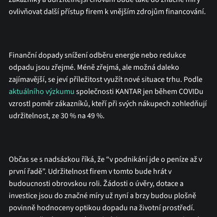
ovlivňovat další
přístup firem k vnějším zdrojům financování.
Finanční dopady snížení odběru energie nebo redukce
odpadu jsou zřejmé. Méně zřejmá, ale možná daleko
zajímavější, se jeví příležitost využít nové situace trhu. Podle
aktuálního výzkumu
společnosti KANTAR jen během COVIDu
vzrostl poměr zákazníků, kteří při svých nákupech zohledňují
udržitelnost, ze 30 % na 49 %.
Občas se s nadsázkou říká, že “v podnikání jde o peníze až v
první řadě”. Udržitelnost firem v tomto bude hrát v
budoucnosti obrovskou roli. Žádosti o úvěry, dotace a
investice jsou do značné míry už nyní a brzy budou plošně
povinně hodnoceny optikou dopadu na životní prostředí.