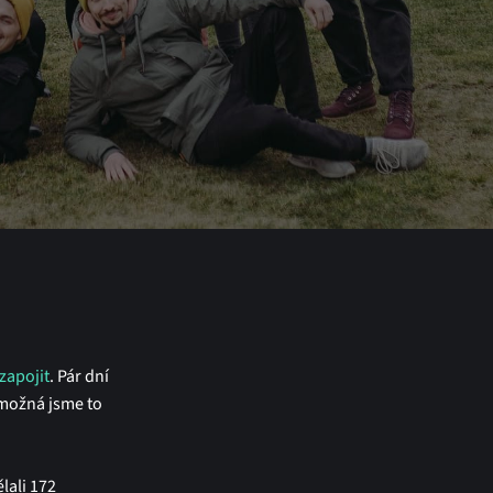
zapojit
. Pár dní
 možná jsme to
lali 172