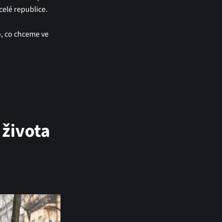
celé republice.
o, co chceme ve
 života