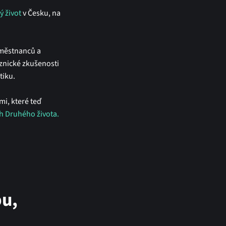
ý život
v Česku, na
aměstnanců a
aznické zkušenosti
tiku.
mi, které teď
sh Druhého života.
bu,