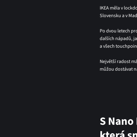
IKEA měla v lockd
Slovensku a v Maď
Po dvou letech pr
dalších nápadů, ja
a všech touchpoin
Největší radost má
můžou dostávat ná
S Nano 
která s