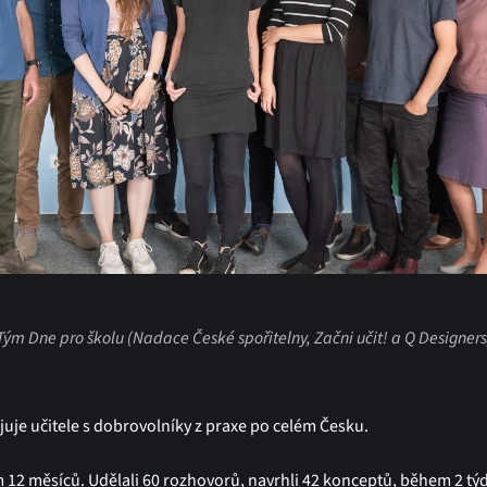
Tým Dne pro školu (Nadace České spořitelny, Začni učit! a Q Designers
uje učitele s dobrovolníky z praxe po celém Česku.
m 12 měsíců. Udělali 60 rozhovorů, navrhli 42 konceptů, během 2 tý