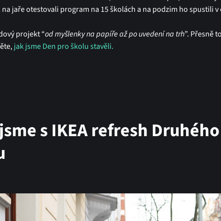
na jaře otestovali program na 15 školách a na podzim ho spustili v 
dový projekt “
od myšlenky na papíře až po uvedení na trh
”. Přesně t
něte,
jak jsme Den pro školu stavěli.
 jsme s IKEA refresh Druhého
u