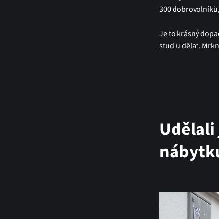
300 dobrovolníků, 
Je to krásný dopa
studiu dělat. Mrk
Udělali
nábytk