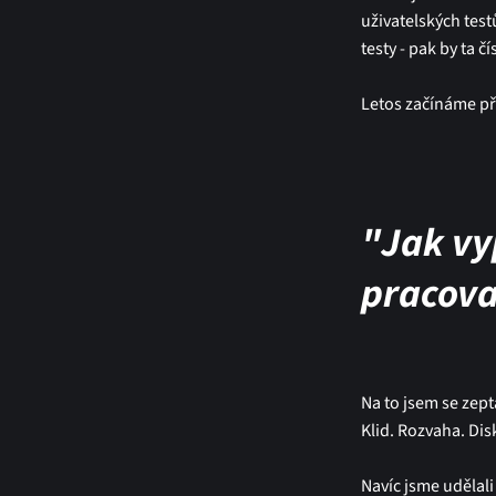
uživatelských tes
testy - pak by ta 
Letos začínáme p
"Jak vy
pracova
Na to jsem se zept
Klid. Rozvaha. Dis
Navíc jsme udělali