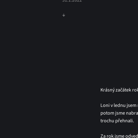
31.1.2022
↓
Krásný začátek ro
Loni v lednu jsem
potom jsme nabrali
trochu přehnali.
Za rok jsme odved