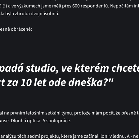
tů (!) a ve výzkumech jsme měli přes 600 respondentů. Nepočítám i
čísla byla zhruba dvojnásobná.
řesně obráceně:
padá studio, ve kterém chcet
t za 10 let ode dneška?"
al na prvním letošním setkání týmu, protože mám pocit, že přesně t
kuse. Dlouhá optika. A spolupráce.
 analýzu těch sedmi projektů, které jsme začínali loni v lednu. A - n