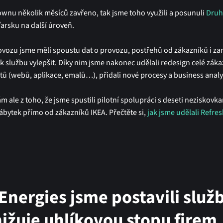
ownu několik měsíců zavřeno, tak jsme toho využili a posunuli
Druh
arsku na další úroveň.
ovozu jsme měli spoustu dat o provozu, postřehů od zákazníků i z
k službu vylepšit. Díky nim jsme nakonec udělali redesign celé zák
tů (webů, aplikace, emalů…), přidali nové procesy a business analy
m ale z toho, že jsme spustili pilotní spolupráci s deseti neziskovka
bytek přímo od zákazníků IKEA. Přečtěte si,
jak jsme udělali Refre
Energies jsme postavili služ
nižuje uhlíkovou stopu firem