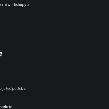
nterní workshopy a
e
o je teď potřeba.
ebudu to