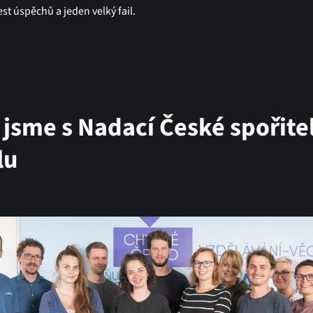
est úspěchů a jeden velký fail.
i jsme s Nadací České spořit
lu