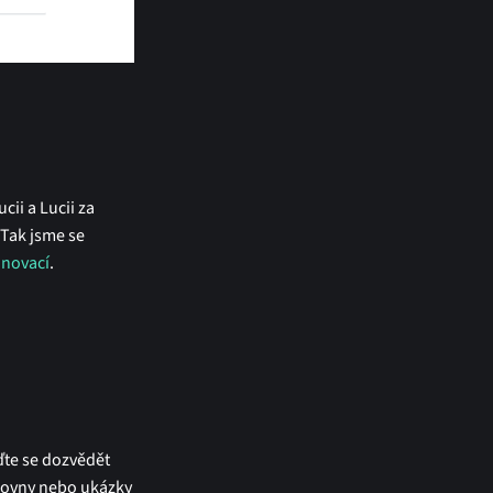
cii a Lucii za
 Tak jsme se
inovací
.
ďte se dozvědět
ihovny nebo ukázky