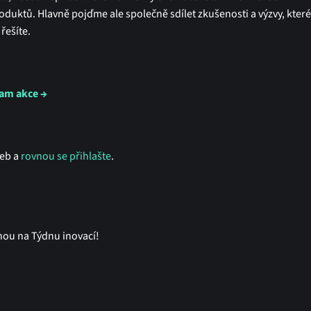
roduktů. Hlavně pojďme ale společně sdílet zkušenosti a výzvy, kter
řešíte.
am akce →
eb a
rovnou se přihlašte
.
nou na Týdnu inovací!