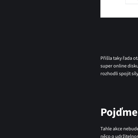
Přišla taky řada o
super online disku
rozhodli spojit síl
Pojďme
Tahle akce nebude
něco o udržitelno