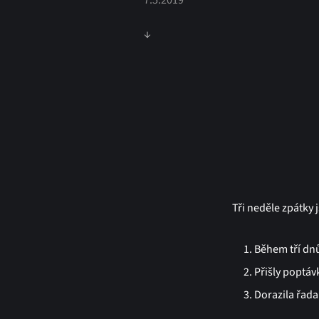
7.5.2019
↓
Tři neděle zpátky 
Během tří dn
Přišly poptáv
Dorazila řada