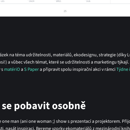
tázek na téma udržitelnosti, materiálů, ekodesignu, strategie (díky Lu
si!) a vůbec všech témat, které se udržitelnosti a marketingu týkají.
y s
matériO
a
S Paper
a připravit spolu inspirační akci v rámci
Týdne 
 se pobavit osobně
 one man (ani one woman ;) show s prezentací a projektorem. Přij
sti, nasát inspiraci. Bereme vzorky ekomateriálů z mezinárodní kn