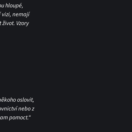
ou hloupé,
 vizi, nemají
 život. Vzory
někoho oslovit,
ovnictví nebo z
gram pomoct.“