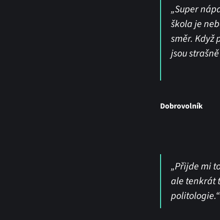
„Super nápad
škola je neb
směr. Když p
jsou strašně
Dobrovolník
„Přijde mi t
ale tenkrát 
politologie