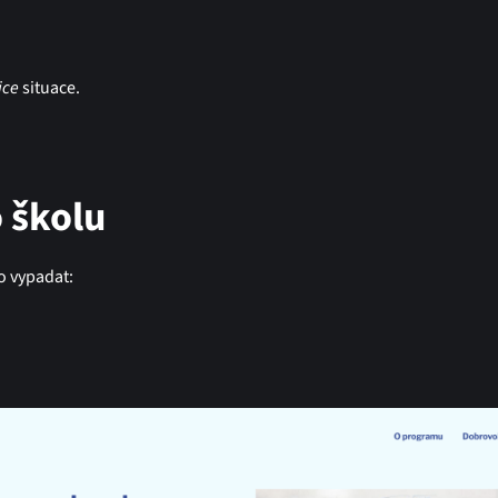
ice
situace.
 školu
o vypadat: