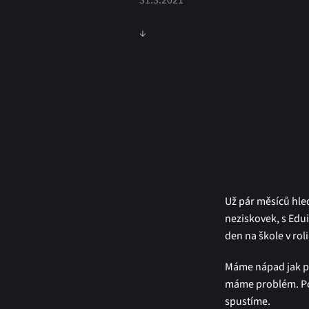
31.3.2021
↓
Už pár měsíců hl
neziskovek, s Edu
den na škole v rol
Máme nápad jak po
máme problém. Po
spustíme.