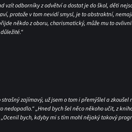
 vzít odborníky z odvětví a dostat je do škol, děti nejs
aví, protože v tom nevidí smysl, je to abstraktní, nemají
řijde někdo z oboru, charismatický, může mu to ovlivnit
 důležité.“
o strašný zajímavý, už jsem o tom i přemýšlel a zkoušel 
to nedopadlo.“ „Hned bych šel něco někoho učit, z knih
.“ „Ocenil bych, kdyby mi s tím mohl nějaký takový pro