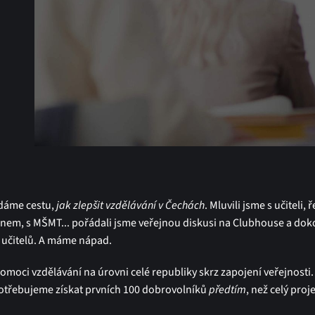
edáme cestu,
jak zlepšit vzdělávání v Čechách
. Mluvili jsme s učiteli, ř
inem, s MŠMT... pořádali jsme veřejnou diskusi na
Clubhouse a doko
i učitelů. A máme nápad.
moci vzdělávání na úrovni celé republiky skrz zapojení veřejnosti.
třebujeme získat prvních 100 dobrovolníků
předtím
, než celý proj