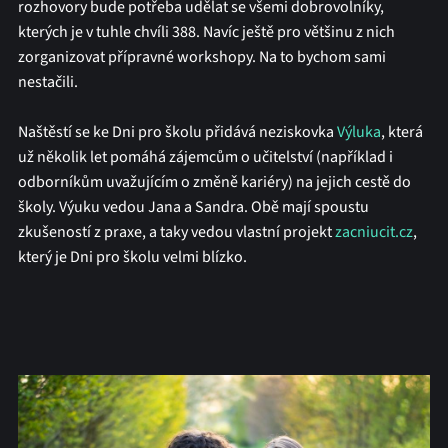
rozhovory bude potřeba udělat se všemi dobrovolníky,
kterých je v tuhle chvíli 388. Navíc ještě pro většinu z nich
zorganizovat přípravné workshopy. Na to bychom sami
nestačili.
Naštěstí se ke Dni pro školu přidává neziskovka
Výluka
, která
už několik let pomáhá zájemcům o učitelství (například i
odborníkům uvažujícím o změně kariéry) na jejich cestě do
školy. Výuku vedou Jana a Sandra. Obě mají spoustu
zkušeností z praxe, a taky vedou vlastní projekt
zacniucit.cz
,
který je Dni pro školu velmi blízko.